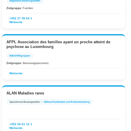
Allgemeine Beratungsstellen
Zielgruppe:
Familien
+352 27 49 64 1
Webseite
AFPL Association des familles ayant un proche atteint de
psychose au Luxembourg
Selbsthilfegruppen
Zielgruppe:
Betreuungspersonen)
Webseite
ALAN Maladies rares
Spezialisierte Beratungsstellen
›
Seltene Krankheiten und Krebserkrankung
+352 26 61 12 1
Webseite