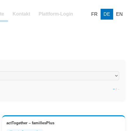
FR
DE
EN
te
Kontakt
Plattform-Login
–
/
–
actTogether – famillesPlus