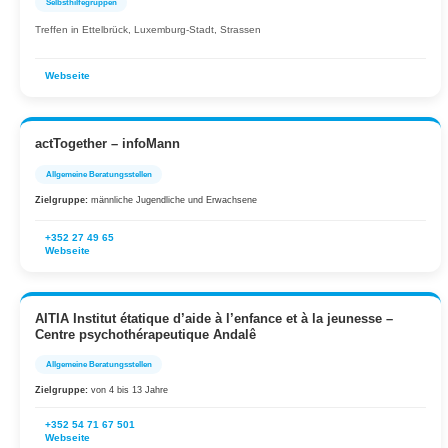
Selbsthilfegruppen
Treffen in Ettelbrück, Luxemburg-Stadt, Strassen
Webseite
actTogether – infoMann
Allgemeine Beratungsstellen
Zielgruppe:
männliche Jugendliche und Erwachsene
+352 27 49 65
Webseite
AITIA Institut étatique d’aide à l’enfance et à la jeunesse –
Centre psychothérapeutique Andalê
Allgemeine Beratungsstellen
Zielgruppe:
von 4 bis 13 Jahre
+352 54 71 67 501
Webseite