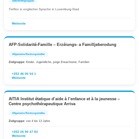
Selbsthilfegruppen
Treffen in englischer Sprache in Luxemburg-Stad
Webseite
AFP-Solidarité-Famille – Erzéiungs- a Familljeberodung
Allgemeine Beratungsstellen
Zielgruppe:
Kinder, Jugendliche, junge Erwachsene, Familien
+352 46 00 04 1
Webseite
AITIA Institut étatique d’aide à l’enfance et à la jeunesse –
Centre psychothérapeutique Arriva
Allgemeine Beratungsstellen
Zielgruppe:
von 4 bis 13 Jahre
+352 26 90 47 83
Webseite